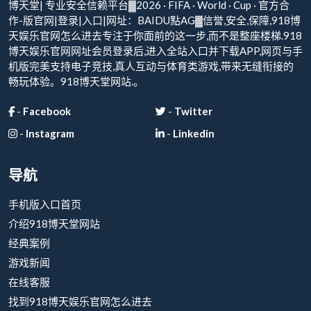
博天堂| 专业安全信赖平台▓2026 · FIFA · World · Cup · 官方合
作-版官网|登录|入口|网址：BAIDU點AG▓信誉,安全,保障,918博
天娱乐官网怎么进去专注于你面前的这一步,而不是整座楼梯.918
博天娱乐官网网址会员登录后,进入全站入口并下载APP,网页与手
机版完美支持电子竞技,真人互动与体育类游戏,带来无缝衔接的
畅玩体验。918博天堂网站.。
-
Facebook
-
Twitter
-
Instagram
-
Linkedin
导航
手机版入口首页
介绍918博天堂网站
经典案例
游戏新闻
在线客服
找到918博天娱乐官网怎么进去