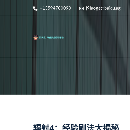
+13594780090
j9laoge@baidu.ag
辐射4：经验刷法大揭秘