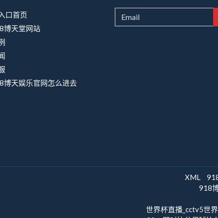
入口首页
18博天堂网站
例
闻
服
18博天娱乐官网怎么进去
XML
9
91
世界杯直播_cctv5