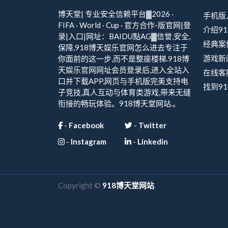
博天堂| 专业安全信赖平台▓2026 ·
手机版
FIFA · World · Cup · 官方合作-版官网|登
介绍9
录|入口|网址：BAIDU點AG▓信誉,安全,
经典案
保障,918博天娱乐官网怎么进去专注于
游戏新
你面前的这一步,而不是整座楼梯.918博
天娱乐官网网址会员登录后,进入全站入
在线客
口并下载APP,网页与手机版完美支持电
找到9
子竞技,真人互动与体育类游戏,带来无缝
衔接的畅玩体验。918博天堂网站.。
-
Facebook
-
Twitter
-
Instagram
-
Linkedin
Copyright ©
918博天堂网站
.