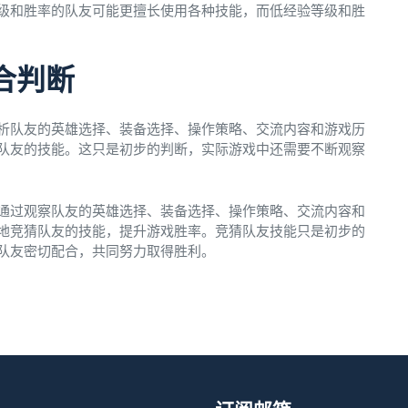
级和胜率的队友可能更擅长使用各种技能，而低经验等级和胜
合判断
析队友的英雄选择、装备选择、操作策略、交流内容和游戏历
队友的技能。这只是初步的判断，实际游戏中还需要不断观察
通过观察队友的英雄选择、装备选择、操作策略、交流内容和
地竞猜队友的技能，提升游戏胜率。竞猜队友技能只是初步的
队友密切配合，共同努力取得胜利。