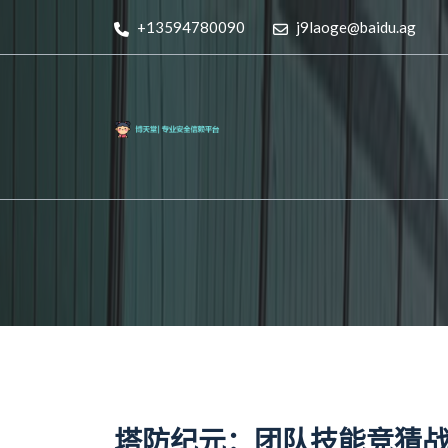
+13594780090
j9laoge@baidu.ag
塔防纪元：团队技能竞猜