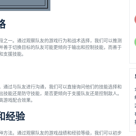
略
段之一。通过观察队友的游戏行为和战术选择，我们可以推测
并善于切换目标的队友可能更倾向于输出和控制技能，而善于
和支援技能。
。通过与队友进行沟通，我们可以直接询问他们的技能选择和
出技能还是防守技能，是否更倾向于支援队友还是控制敌人。
高游戏配合效果。
和经验
种方法。通过观察队友的游戏战绩和经验等级，我们可以初步