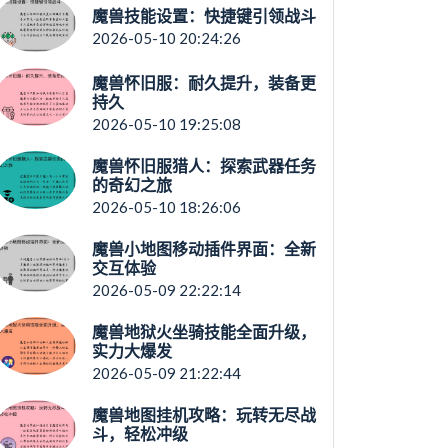
魔兽技能设置：快捷键引领战斗
2026-05-10 20:24:26
魔兽怀旧服：耐久提升，装备更
持久
2026-05-10 19:25:08
魔兽怀旧服猎人：探索武器任务
的奇幻之旅
2026-05-10 18:26:06
魔兽小地图移动插件界面：全新
交互体验
2026-05-09 22:22:14
魔兽地狱火坐骑技能全面升级，
实力大爆发
2026-05-09 21:22:44
魔兽地图挂机攻略：玩转无尽战
斗，轻松冲级