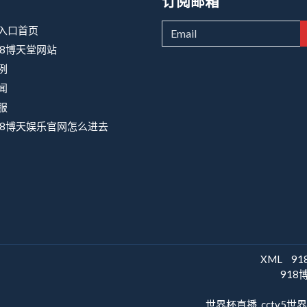
订阅邮箱
入口首页
18博天堂网站
例
闻
服
18博天娱乐官网怎么进去
XML
9
91
世界杯直播_cctv5