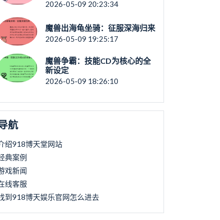
2026-05-09 20:23:34
魔兽出海龟坐骑：征服深海归来
2026-05-09 19:25:17
魔兽争霸：技能CD为核心的全
新设定
2026-05-09 18:26:10
导航
介绍918博天堂网站
经典案例
游戏新闻
在线客服
找到918博天娱乐官网怎么进去