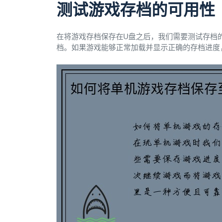
测试游戏存档的可用性
在将游戏存档保存在U盘之后，我们需要测试存档
档。如果游戏能够正常加载并显示正确的存档进度