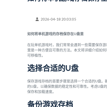
2026-04-18 20:03:05
如何将单机游戏的存档保存在U盘里
在玩单机游戏时，我们常常会遇到一些需要保存游
里是一种方便且可靠的方法。本文将详细介绍如何
可移植性。
选择合适的U盘
保存游戏存档的首要步骤是选择一个合适的U盘。
的U盘，以确保数据的稳定性和可靠性。考虑U盘
保存和加载速度。
备份游戏存档