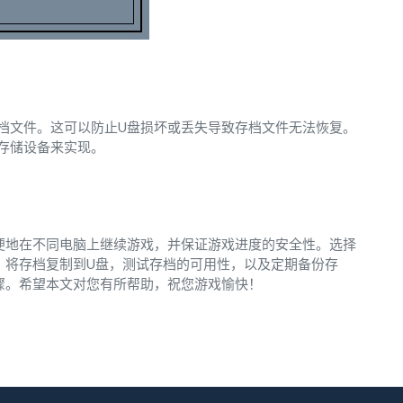
档文件。这可以防止U盘损坏或丢失导致存档文件无法恢复。
存储设备来实现。
便地在不同电脑上继续游戏，并保证游戏进度的安全性。选择
，将存档复制到U盘，测试存档的可用性，以及定期备份存
骤。希望本文对您有所帮助，祝您游戏愉快！