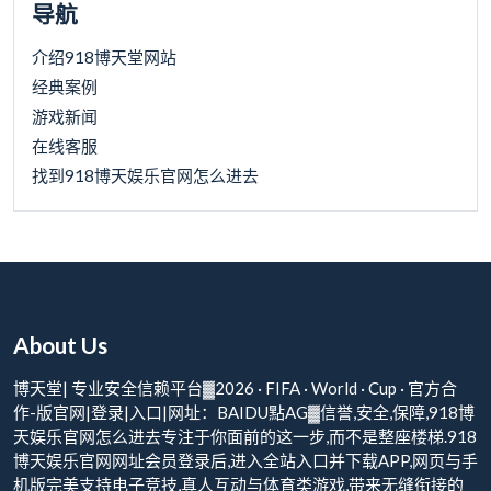
导航
介绍918博天堂网站
经典案例
游戏新闻
在线客服
找到918博天娱乐官网怎么进去
About Us
博天堂| 专业安全信赖平台▓2026 · FIFA · World · Cup · 官方合
作-版官网|登录|入口|网址：BAIDU點AG▓信誉,安全,保障,918博
天娱乐官网怎么进去专注于你面前的这一步,而不是整座楼梯.918
博天娱乐官网网址会员登录后,进入全站入口并下载APP,网页与手
机版完美支持电子竞技,真人互动与体育类游戏,带来无缝衔接的