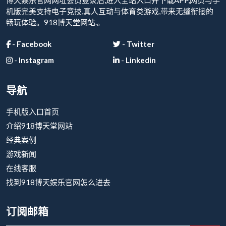
机版完美支持电子竞技,真人互动与体育类游戏,带来无缝衔接的
畅玩体验。918博天堂网站.。
-
Facebook
-
Twitter
-
Instagram
-
Linkedin
导航
手机版入口首页
介绍918博天堂网站
经典案例
游戏新闻
在线客服
找到918博天娱乐官网怎么进去
订阅邮箱