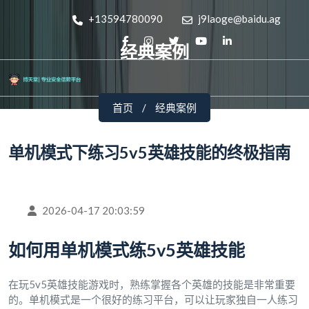
+13594780090
j9laoge@baidu.ag
经典案例
首页
经典案例
单机模式下练习5v5英雄技能的终极指南
2026-04-17 20:03:59
如何用单机模式练5v5英雄技能
在玩5v5英雄技能游戏时，熟练掌握各个英雄的技能是非常重要
的。单机模式是一个很好的练习平台，可以让玩家独自一人练习