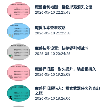
魔兽自制地图：怪物掉落消失之谜
2026-05-10 22:25:43
魔兽版本查看攻略
2026-05-10 21:25:58
魔兽技能设置：快捷键引领战斗
2026-05-10 20:24:26
魔兽怀旧服：耐久提升，装备更持久
2026-05-10 19:25:08
魔兽怀旧服猎人：探索武器任务的奇幻
之旅
2026-05-10 18:26:06